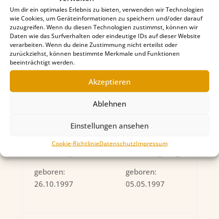
Um dir ein optimales Erlebnis zu bieten, verwenden wir Technologien
wie Cookies, um Geräteinformationen zu speichern und/oder darauf
zuzugreifen. Wenn du diesen Technologien zustimmst, können wir
Daten wie das Surfverhalten oder eindeutige IDs auf dieser Website
CH Wum vom
CH Pepa French
verarbeiten. Wenn du deine Zustimmung nicht erteilst oder
Oekonom
Flambe
zurückziehst, können bestimmte Merkmale und Funktionen
beeinträchtigt werden.
geboren:
geboren:
Akzeptieren
13.02.1999
22.04.1995
Ablehnen
Einstellungen ansehen
CH Kwung Tung’s
CH Royal’s Elvis
Cookie-Richtlinie
Datenschutz
Impressum
Velvet Boy
for Guangdong
geboren:
geboren:
26.10.1997
05.05.1997