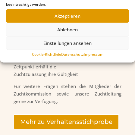
Protokoll, nach erfolgter ZZL-Prüfung, werden nur
beeinträchtigt werden.
in Absprache mit der Zuchtzulassungskommission
Akzeptieren
durchgeführt.
Nach Überprüfung der Unterlagen und
Ablehnen
Ausfertigung des ZZL-Protokolls durch die
Einstellungen ansehen
Zuchtleitung, wird das Ergebnis der
Zuchtzulassung auf der Ahnentafel vermerkt und
Cookie-Richtlinie
Datenschutz
Impressum
dem Teilnehmer postalisch zugestellt. Ab diesem
Zeitpunkt erhält die
Zuchtzulassung ihre Gültigkeit
Für weitere Fragen stehen die Mitglieder der
Zuchtkommission sowie unsere Zuchtleitung
gerne zur Verfügung.
Mehr zu Verhaltensstichprobe