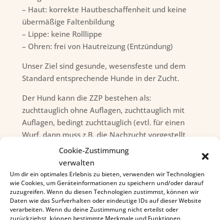
– Haut: korrekte Hautbeschaffenheit und keine
übermäßige Faltenbildung
– Lippe: keine Rolllippe
– Ohren: frei von Hautreizung (Entzündung)
Unser Ziel sind gesunde, wesensfeste und dem
Standard entsprechende Hunde in der Zucht.
Der Hund kann die ZZP bestehen als:
zuchttauglich ohne Auflagen, zuchttauglich mit
Auflagen, bedingt zuchttauglich (evtl. für einen
Wurf, dann muss z.B. die Nachzucht vorgestellt
werden, um über die Zuchttauglichkeit neu zu
Cookie-Zustimmung
befinden) und nicht zuchttauglich (Mit diesen
verwalten
Hunden darf dann nicht gezüchtet werden).
Um dir ein optimales Erlebnis zu bieten, verwenden wir Technologien
wie Cookies, um Geräteinformationen zu speichern und/oder darauf
Gültigkeit
:
zuzugreifen. Wenn du diesen Technologien zustimmst, können wir
Daten wie das Surfverhalten oder eindeutige IDs auf dieser Website
verarbeiten. Wenn du deine Zustimmung nicht erteilst oder
Evtl. Änderungen und Ergänzungen auf dem ZZL-
zurückziehst, können bestimmte Merkmale und Funktionen