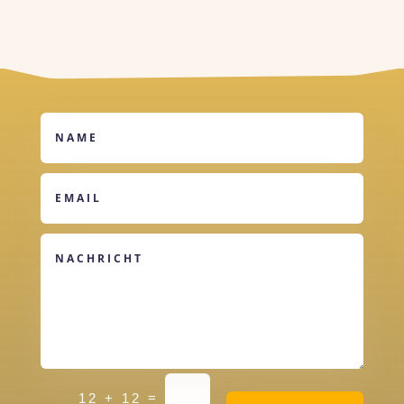
Alternative:
=
12 + 12