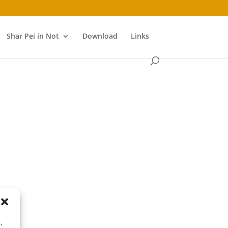
Shar Pei in Not
Download
Links
,