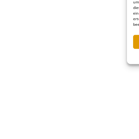
um 
die
ein
ert
bee