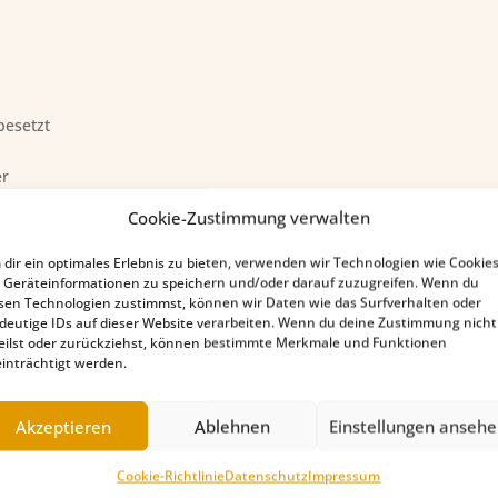
besetzt
er
Cookie-Zustimmung verwalten
hst unbesetzt
 für das entgegengebrachte Vertrauen.
dir ein optimales Erlebnis zu bieten, verwenden wir Technologien wie Cookies
und freuen uns auf die Zusammenarbeit.
Geräteinformationen zu speichern und/oder darauf zuzugreifen. Wenn du
sen Technologien zustimmst, können wir Daten wie das Surfverhalten oder
die Wahlhelfer.
deutige IDs auf dieser Website verarbeiten. Wenn du deine Zustimmung nicht
eilst oder zurückziehst, können bestimmte Merkmale und Funktionen
inträchtigt werden.
Akzeptieren
Ablehnen
Einstellungen anseh
Cookie-Richtlinie
Datenschutz
Impressum