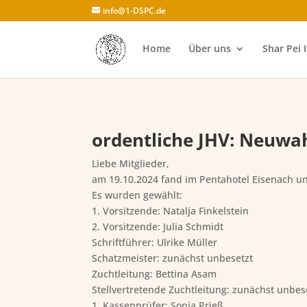
info@1-DSPC.de
Home
Über uns
Shar Pei 
ordentliche JHV: Neuwa
Liebe Mitglieder,
am 19.10.2024 fand im Pentahotel Eisenach u
Es wurden gewählt:
1. Vorsitzende: Natalja Finkelstein
2. Vorsitzende: Julia Schmidt
Schriftführer: Ulrike Müller
Schatzmeister: zunächst unbesetzt
Zuchtleitung: Bettina Asam
Stellvertretende Zuchtleitung: zunächst unbes
1. Kassenprüfer: Sonja Prieß