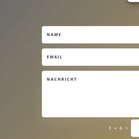
Alternative:
=
3 + 6