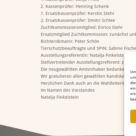
2. Kassenprüfer: Henning Schenk
1. Ersatzkassenprüfer: Kerstin Stehr
2. Ersatzkassenprüfer: Dmitri Schlee
Zuchtkommissionsmitglied: Enrico Stehr
Ersatzmitglied Zuchtkommission: zunächst un
Richterobmann: Peter Schön
Tierschutzbeauftragte und SPIN: Sabine Fisch
Ausstellungsreferentin: Natalja Finkelstein
Stellvertretender Ausstellungsreferent: zunäc
Die neugewählten Amtsinhaber bedanken sich
Um 
Wir gratulieren allen gewählten Kandidaten 
um 
die
Herzlichen Dank auch an die Wahlleiterin und 
ein
Im Namen des Vorstandes
ert
Natalja Finkelstein
bee