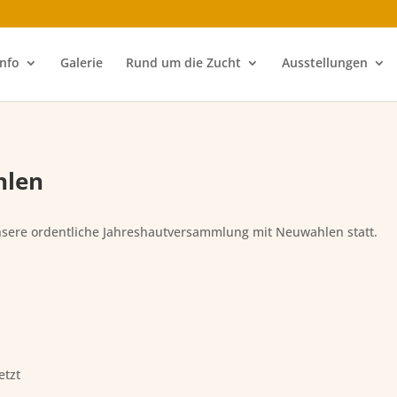
Info
Galerie
Rund um die Zucht
Ausstellungen
hlen
nsere ordentliche Jahreshautversammlung mit Neuwahlen statt.
etzt