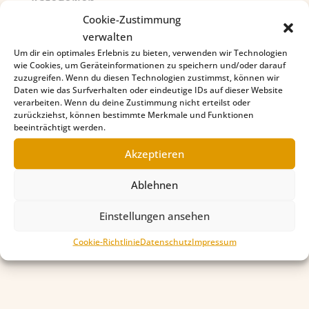
Kategorien
Cookie-Zustimmung
Aktuelles
verwalten
Shar Pei in Not
Um dir ein optimales Erlebnis zu bieten, verwenden wir Technologien
wie Cookies, um Geräteinformationen zu speichern und/oder darauf
Wichtige Termine
zuzugreifen. Wenn du diesen Technologien zustimmst, können wir
Daten wie das Surfverhalten oder eindeutige IDs auf dieser Website
verarbeiten. Wenn du deine Zustimmung nicht erteilst oder
zurückziehst, können bestimmte Merkmale und Funktionen
Neueste Beiträge
beeinträchtigt werden.
Frohe Weihnachten!
Akzeptieren
CSS2025
Einladung JHV 2025
Ablehnen
Einladung Züchtertagung 2025
Einstellungen ansehen
DSPC-Winner
Cookie-Richtlinie
Datenschutz
Impressum