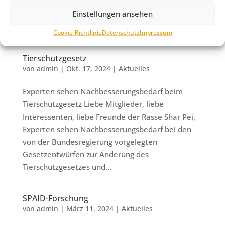
Neuwahlen statt. Es wurden gewählt: 1.
Einstellungen ansehen
Vorsitzende: Natalja Finkelstein 2. Vorsitzende:
Julia Schmidt Schriftführer: Ulrike Müller...
Cookie-Richtlinie
Datenschutz
Impressum
Tierschutzgesetz
von
admin
|
Okt. 17, 2024
|
Aktuelles
Experten sehen Nachbesserungsbedarf beim
Tierschutzgesetz Liebe Mitglieder, liebe
Interessenten, liebe Freunde der Rasse Shar Pei,
Experten sehen Nachbesserungsbedarf bei den
von der Bundesregierung vorgelegten
Gesetzentwürfen zur Änderung des
Tierschutzgesetzes und...
SPAID-Forschung
von
admin
|
März 11, 2024
|
Aktuelles