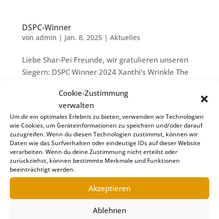
DSPC-Winner
von
admin
|
Jan. 8, 2025
|
Aktuelles
Liebe Shar-Pei Freunde, wir gratulieren unseren
Siegern: DSPC Winner 2024 Xanthi‘s Wrinkle The
One And Only Tilda Eigentümer: Stefanie Kurz
Cookie-Zustimmung
und Stefanie Fischer zum Gewinn des DSPC
verwalten
Winner 2024. Herzlichen Glückwunsch sowie
Um dir ein optimales Erlebnis zu bieten, verwenden wir Technologien
unserem DSPC Veteranenwinner...
wie Cookies, um Geräteinformationen zu speichern und/oder darauf
zuzugreifen. Wenn du diesen Technologien zustimmst, können wir
Daten wie das Surfverhalten oder eindeutige IDs auf dieser Website
JHV- Neuwahlen
verarbeiten. Wenn du deine Zustimmung nicht erteilst oder
zurückziehst, können bestimmte Merkmale und Funktionen
von
admin
|
Okt. 27, 2024
|
Aktuelles
beeinträchtigt werden.
ordentliche JHV: Neuwahlen Liebe Mitglieder, am
Akzeptieren
19.10.2024 fand im Pentahotel Eisenach unsere
ordentliche Jahreshautversammlung mit
Ablehnen