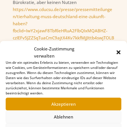
Bürokratie, aber keinen Nutzen
https://www.cducsu.de/presse/pressemitteilunge
n/tierhaltung-muss-deutschland-eine-zukunft-
haben?
fbclid=IwY2xjawF8TbRleHRuA2FlbQIxMQABHZ-
czIEFv5JZZSqTuaCmC9ajtX4Kv7kkfMjJIttb4swjTOLB
hvwKk1ohnQ_aem_8bbM-6Ht4F-xLBrIM4eZnw
Cookie-Zustimmung
verwalten
Um dir ein optimales Erlebnis zu bieten, verwenden wir Technologien
wie Cookies, um Geräteinformationen zu speichern und/oder darauf
zuzugreifen. Wenn du diesen Technologien zustimmst, können wir
Daten wie das Surfverhalten oder eindeutige IDs auf dieser Website
Kategorien
verarbeiten. Wenn du deine Zustimmung nicht erteilst oder
zurückziehst, können bestimmte Merkmale und Funktionen
Aktuelles
beeinträchtigt werden.
Shar Pei in Not
Akzeptieren
Wichtige Termine
Ablehnen