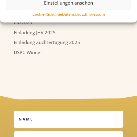
Neueste Beiträge
Einstellungen ansehen
Frohe Weihnachten!
Cookie-Richtlinie
Datenschutz
Impressum
CSS2025
Einladung JHV 2025
Einladung Züchtertagung 2025
DSPC-Winner