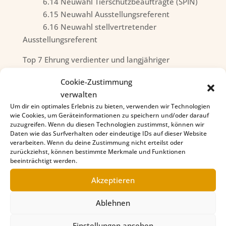
6.14 Neuwahl Tierschutzbeauftragte (SPIN)
6.15 Neuwahl Ausstellungsreferent
6.16 Neuwahl stellvertretender
Ausstellungsreferent
Top 7 Ehrung verdienter und langjähriger
Mitglieder
Cookie-Zustimmung
Top 8 Verschiedenes
verwalten
Top 9 Verabschiedung und Schließung der Sitzung
Um dir ein optimales Erlebnis zu bieten, verwenden wir Technologien
wie Cookies, um Geräteinformationen zu speichern und/oder darauf
Hinweis:
zuzugreifen. Wenn du diesen Technologien zustimmst, können wir
Daten wie das Surfverhalten oder eindeutige IDs auf dieser Website
Bitte die neue Satzung und die neue
verarbeiten. Wenn du deine Zustimmung nicht erteilst oder
Geschäftsordnung beachten.
zurückziehst, können bestimmte Merkmale und Funktionen
beeinträchtigt werden.
Wir freuen uns über eine rege Beteiligung.
Akzeptieren
Ablehnen
Der Vorstand
Einstellungen ansehen